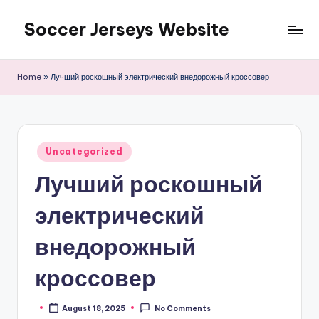
Soccer Jerseys Website
Skip
to
content
Home
»
Лучший роскошный электрический внедорожный кроссовер
Posted
Uncategorized
in
Лучший роскошный
электрический
внедорожный
кроссовер
August 18, 2025
No Comments
Posted