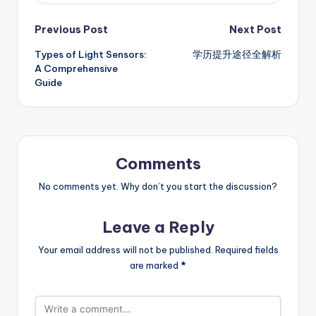
Post
Previous Post
Next Post
Types of Light Sensors:
学历提升途径全解析
navigation
A Comprehensive
Guide
Comments
No comments yet. Why don’t you start the discussion?
Leave a Reply
Your email address will not be published.
Required fields
are marked
*