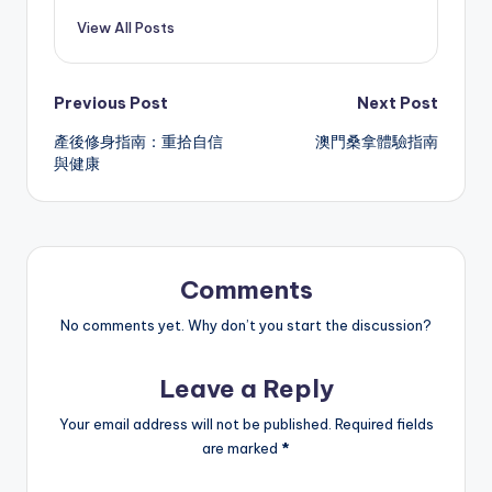
View All Posts
Post
Previous Post
Next Post
產後修身指南：重拾自信
澳門桑拿體驗指南
navigation
與健康
Comments
No comments yet. Why don’t you start the discussion?
Leave a Reply
Your email address will not be published.
Required fields
are marked
*