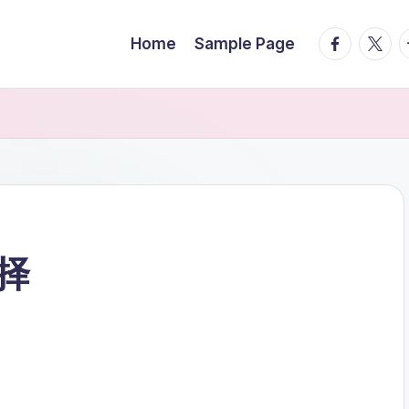
facebook.
twitte
t
Home
Sample Page
择