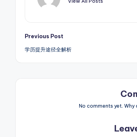
View All Posts
Post
Previous Post
学历提升途径全解析
navigation
Co
No comments yet. Why do
Leav