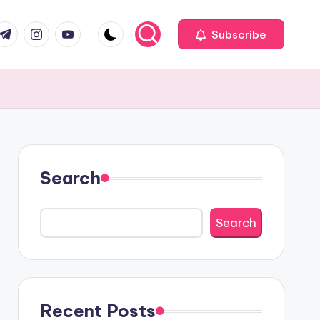
com
r.com
.me
instagram.com
youtube.com
Subscribe
Search
Search
Recent Posts