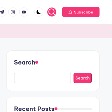
com
r.com
.me
instagram.com
youtube.com
Subscribe
Search
Search
Recent Posts