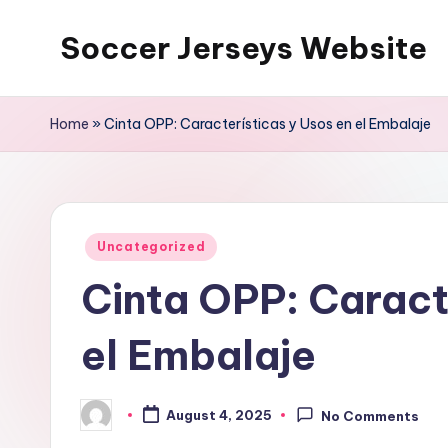
Soccer Jerseys Website
Skip
to
content
Home
»
Cinta OPP: Características y Usos en el Embalaje
Posted
Uncategorized
in
Cinta OPP: Caract
el Embalaje
August 4, 2025
No Comments
Posted
by