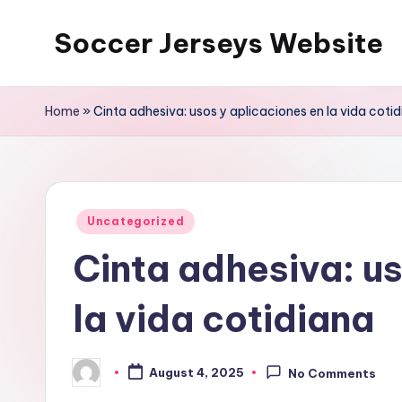
Soccer Jerseys Website
Skip
to
content
Home
»
Cinta adhesiva: usos y aplicaciones en la vida coti
Posted
Uncategorized
in
Cinta adhesiva: us
la vida cotidiana
August 4, 2025
No Comments
Posted
by