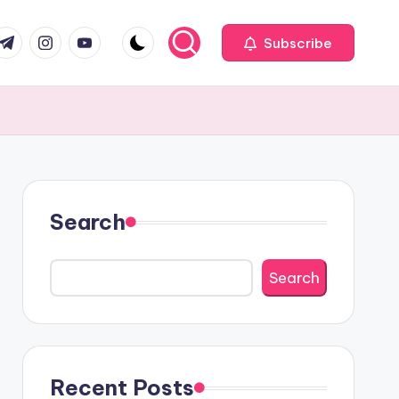
com
r.com
.me
instagram.com
youtube.com
Subscribe
Search
Search
Recent Posts