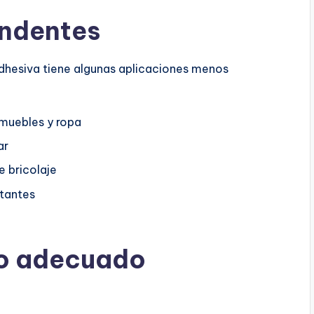
endentes
dhesiva tiene algunas aplicaciones menos
muebles y ropa
ar
 bricolaje
tantes
so adecuado