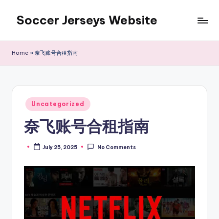
Soccer Jerseys Website
Skip
to
content
Home
»
奈飞账号合租指南
Posted
Uncategorized
in
奈飞账号合租指南
July 25, 2025
No Comments
Posted
by