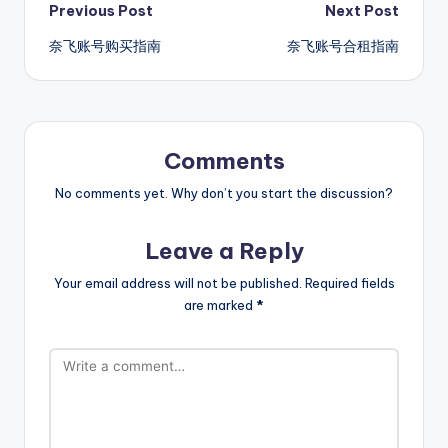
Post
Previous Post
Next Post
奈飞账号购买指南
奈飞账号合租指南
navigation
Comments
No comments yet. Why don’t you start the discussion?
Leave a Reply
Your email address will not be published.
Required fields
are marked
*