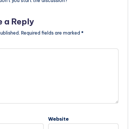
n’t you start the discussion?
e a Reply
ublished.
Required fields are marked
*
Website