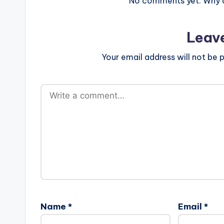
No comments yet. Why do
Leav
Your email address will not be p
Name
*
Email
*