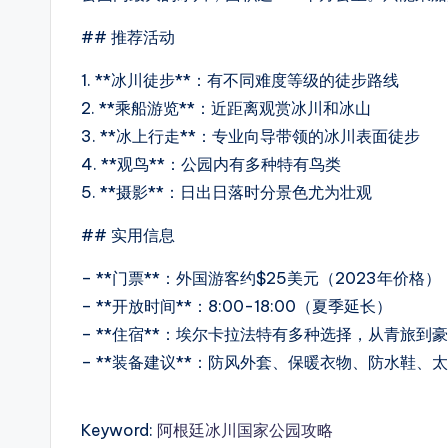
## 推荐活动
1. **冰川徒步**：有不同难度等级的徒步路线
2. **乘船游览**：近距离观赏冰川和冰山
3. **冰上行走**：专业向导带领的冰川表面徒步
4. **观鸟**：公园内有多种特有鸟类
5. **摄影**：日出日落时分景色尤为壮观
## 实用信息
– **门票**：外国游客约$25美元（2023年价格）
– **开放时间**：8:00-18:00（夏季延长）
– **住宿**：埃尔卡拉法特有多种选择，从青旅到
– **装备建议**：防风外套、保暖衣物、防水鞋、
Keyword:
阿根廷冰川国家公园攻略