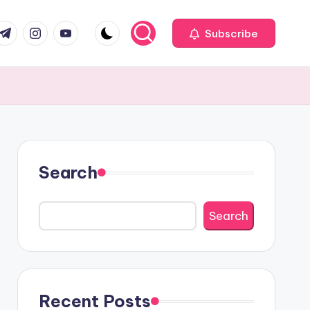
com
r.com
.me
instagram.com
youtube.com
Subscribe
Search
Search
Recent Posts