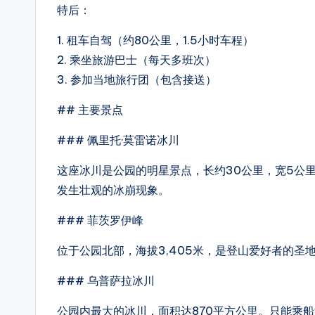
特后：
1. 租车自驾（约80公里，1.5小时车程）
2. 乘坐旅游巴士（每天多班次）
3. 参加当地旅行团（包含接送）
## 主要景点
### 佩里托·莫雷诺冰川
这座冰川是公园的明星景点，长约30公里，宽5公
发生壮观的冰崩现象。
### 菲茨罗伊峰
位于公园北部，海拔3,405米，是登山爱好者的
### 乌普萨拉冰川
公园内最大的冰川，面积达870平方公里。只能乘