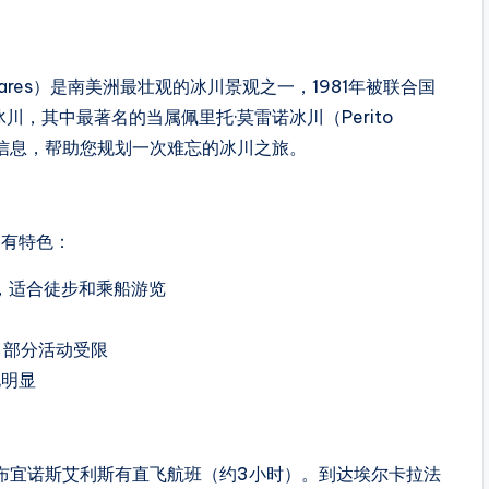
Glaciares）是南美洲最壮观的冰川景观之一，1981年被联合国
，其中最著名的当属佩里托·莫雷诺冰川（Perito
的旅游信息，帮助您规划一次难忘的冰川之旅。
各有特色：
C），适合徒步和乘船游览
），部分活动受限
化明显
），从布宜诺斯艾利斯有直飞航班（约3小时）。到达埃尔卡拉法