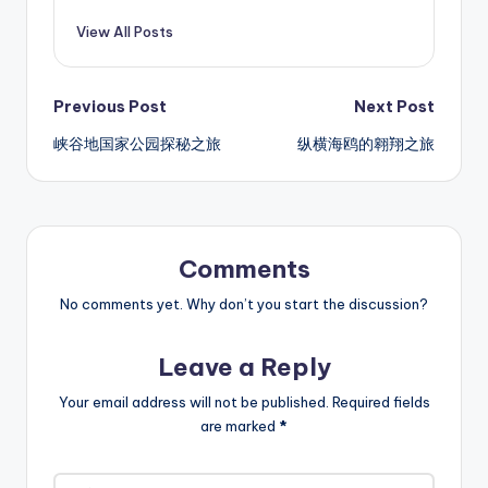
View All Posts
Post
Previous Post
Next Post
峡谷地国家公园探秘之旅
纵横海鸥的翱翔之旅
navigation
Comments
No comments yet. Why don’t you start the discussion?
Leave a Reply
Your email address will not be published.
Required fields
are marked
*