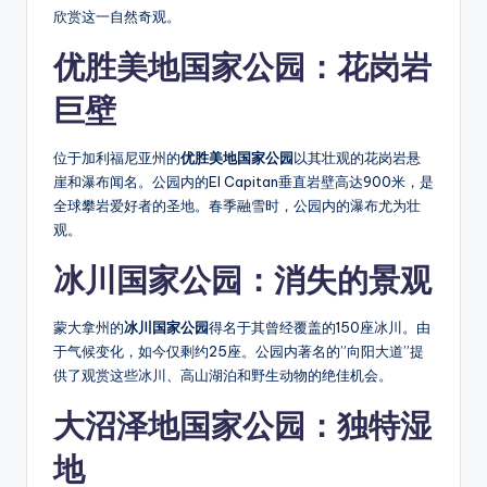
欣赏这一自然奇观。
优胜美地国家公园：花岗岩
巨壁
位于加利福尼亚州的
优胜美地国家公园
以其壮观的花岗岩悬
崖和瀑布闻名。公园内的El Capitan垂直岩壁高达900米，是
全球攀岩爱好者的圣地。春季融雪时，公园内的瀑布尤为壮
观。
冰川国家公园：消失的景观
蒙大拿州的
冰川国家公园
得名于其曾经覆盖的150座冰川。由
于气候变化，如今仅剩约25座。公园内著名的”向阳大道”提
供了观赏这些冰川、高山湖泊和野生动物的绝佳机会。
大沼泽地国家公园：独特湿
地