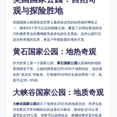
观与探险胜地
美国国家公园系统是世界上最具标志性的自然保护网络之
一，拥有63个官方认定的国家公园，覆盖了从阿拉斯加的冰
川到佛罗里达的珊瑚礁等多样化的生态系统。这些公园不仅
是自然奇观的宝库，更是户外探险爱好者的天堂。
黄石国家公园：地热奇观
作为世界上第一个国家公园，
黄石国家公园
以其独特的地热
景观闻名于世。公园内拥有超过10,000个地热特征，包括著
名的”老忠实”间歇泉，它每隔90分钟左右就会喷发一次，高
度可达30-55米。
大峡谷国家公园：地质奇观
大峡谷国家公园
展示了地球近20亿年的地质历史。科罗拉多
河在数百万年间雕刻出的这条巨大峡谷，最深处达1.6公里，
最宽处达29公里。游客可以选择徒步、骑骡或乘坐直升机来