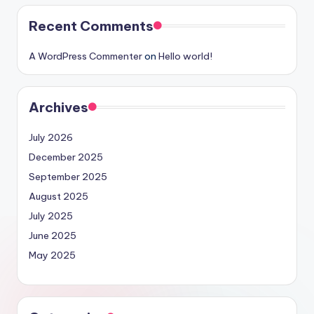
Recent Comments
A WordPress Commenter
on
Hello world!
Archives
July 2026
December 2025
September 2025
August 2025
July 2025
June 2025
May 2025