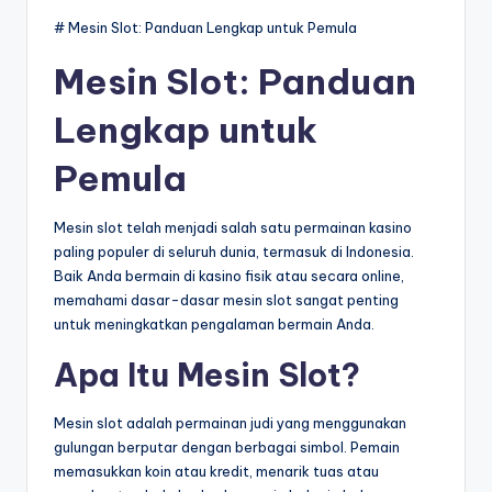
# Mesin Slot: Panduan Lengkap untuk Pemula
Mesin Slot: Panduan
Lengkap untuk
Pemula
Mesin slot telah menjadi salah satu permainan kasino
paling populer di seluruh dunia, termasuk di Indonesia.
Baik Anda bermain di kasino fisik atau secara online,
memahami dasar-dasar mesin slot sangat penting
untuk meningkatkan pengalaman bermain Anda.
Apa Itu Mesin Slot?
Mesin slot adalah permainan judi yang menggunakan
gulungan berputar dengan berbagai simbol. Pemain
memasukkan koin atau kredit, menarik tuas atau