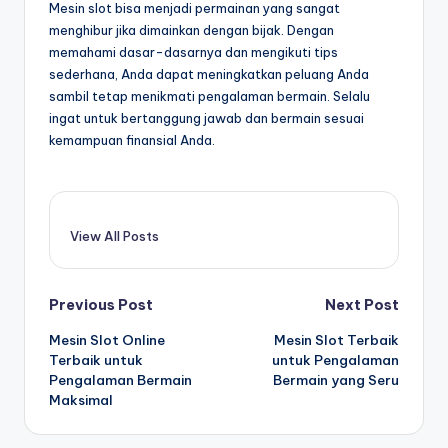
Mesin slot bisa menjadi permainan yang sangat
menghibur jika dimainkan dengan bijak. Dengan
memahami dasar-dasarnya dan mengikuti tips
sederhana, Anda dapat meningkatkan peluang Anda
sambil tetap menikmati pengalaman bermain. Selalu
ingat untuk bertanggung jawab dan bermain sesuai
kemampuan finansial Anda.
View All Posts
Post
Previous Post
Next Post
Mesin Slot Online
Mesin Slot Terbaik
navigation
Terbaik untuk
untuk Pengalaman
Pengalaman Bermain
Bermain yang Seru
Maksimal