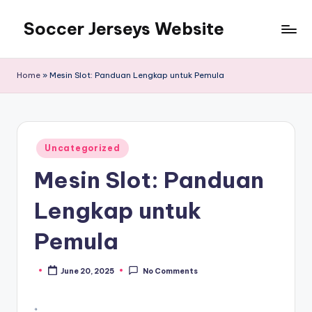
Soccer Jerseys Website
Skip
to
content
Home
»
Mesin Slot: Panduan Lengkap untuk Pemula
Posted
Uncategorized
in
Mesin Slot: Panduan
Lengkap untuk
Pemula
June 20, 2025
No Comments
Posted
by
。